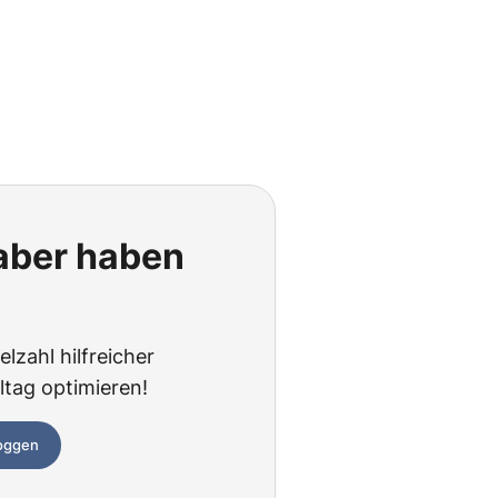
 aber haben
lzahl hilfreicher
ltag optimieren!
loggen