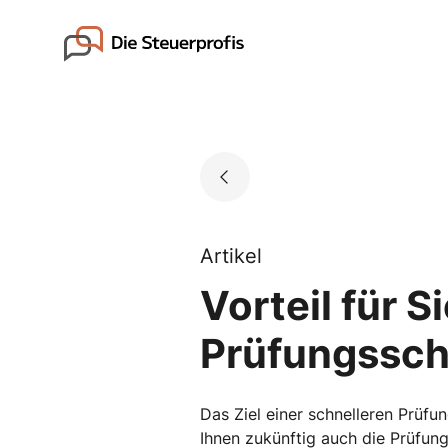
Skip
to
Go to landing page.
content
Artikel
Vorteil für S
Prüfungssch
Das Ziel einer schnelleren Prüfu
Ihnen zukünftig auch die Prüfu