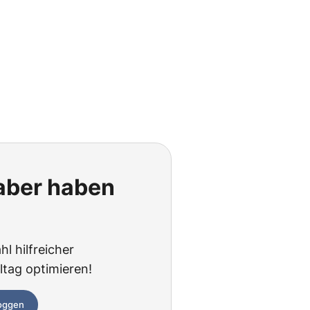
 aber haben
hl hilfreicher
ltag optimieren!
loggen