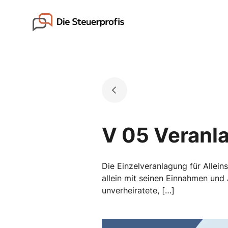
Skip
to
Go to landing page.
content
V 05 Veranl
Die Einzelveranlagung für Allein
allein mit seinen Einnahmen und 
unverheiratete, […]