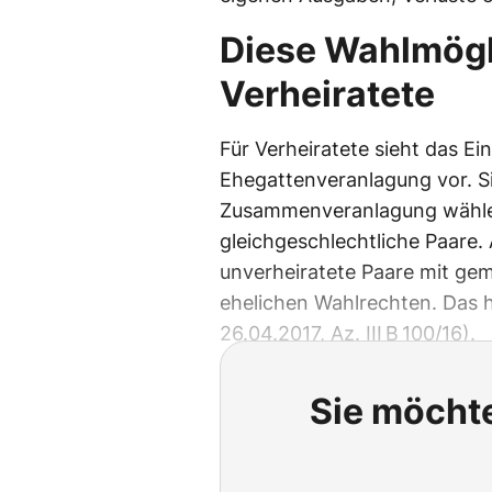
Diese Wahlmögl
Verheiratete
Für Verheiratete sieht das E
Ehegattenveranlagung vor. S
Zusammenveranlagung wählen.
gleichgeschlechtliche Paare.
unverheiratete Paare mit ge
ehelichen Wahlrechten. Das ha
26.04.2017, Az. III B 100/16).
Sie möchte