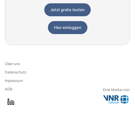
Jetzt gratis testen
Hier einloggen
Über uns
Datenschutz
Impressum
AGB
Eine Marke von:
G
l
o
i
t
n
o
k