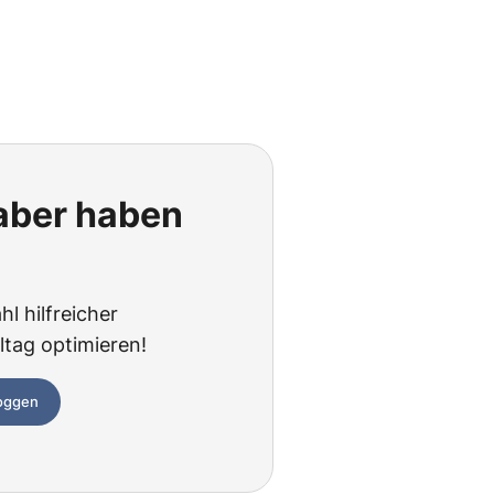
 aber haben
hl hilfreicher
ltag optimieren!
loggen