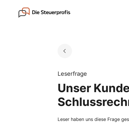
Skip
to
Go to landing page.
content
Leserfrage
Unser Kunde 
Schlussrechn
Leser haben uns diese Frage geste