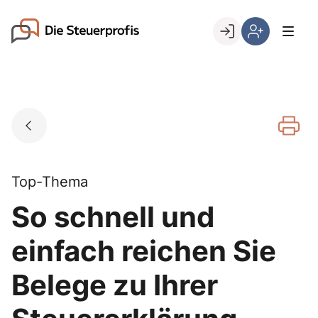
Skip
to
Go to landing page.
content
Willkommen
Hier
bei
können
den
Sie
Steuerprofis
sich
registrieren,
wenn
Sie
bereits
Top-Thema
Kunde
So schnell und
sind
einfach reichen Sie
Belege zu Ihrer