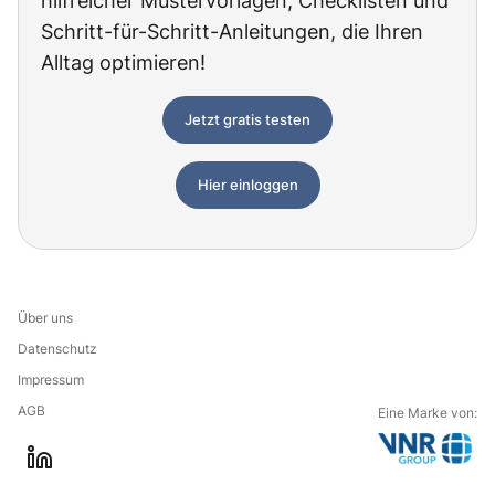
hilfreicher Mustervorlagen, Checklisten und
Schritt-für-Schritt-Anleitungen, die Ihren
Alltag optimieren!
Jetzt gratis testen
Hier einloggen
Über uns
Datenschutz
Impressum
AGB
Eine Marke von:
G
l