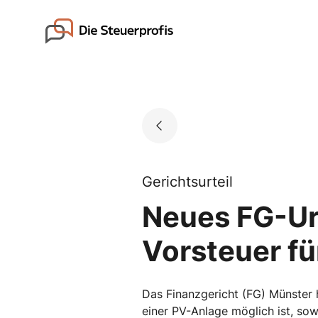
Skip
to
Go to landing page.
content
Gerichtsurteil
Neues FG-Urt
Vorsteuer f
Das Finanzgericht (FG) Münster h
einer PV-Anlage möglich ist, sowe