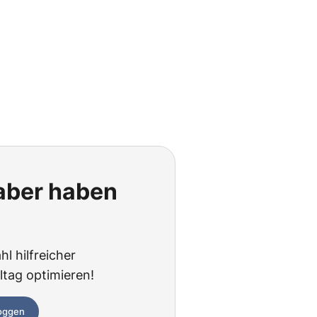
 aber haben
hl hilfreicher
ltag optimieren!
loggen