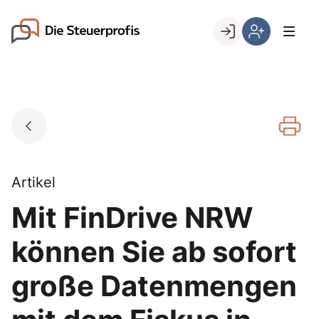
Skip
to
Go to landing page.
content
Willkommen
Hier
bei
können
den
Sie
Steuerprofis
sich
registrieren,
wenn
Sie
bereits
Artikel
Kunde
Mit FinDrive NRW
sind
können Sie ab sofort
große Datenmengen