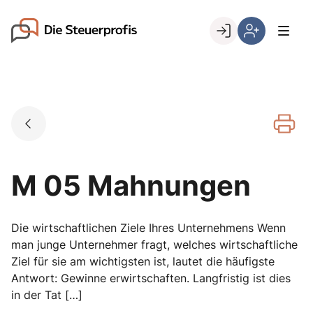
Skip
to
Go to landing page.
content
Willkommen
Hier
bei
können
den
Sie
Steuerprofis
sich
registrieren,
wenn
Sie
bereits
M 05 Mahnungen
Kunde
sind
Die wirtschaftlichen Ziele Ihres Unternehmens Wenn
man junge Unternehmer fragt, welches wirtschaftliche
Ziel für sie am wichtigsten ist, lautet die häufigste
Antwort: Gewinne erwirtschaften. Langfristig ist dies
in der Tat […]