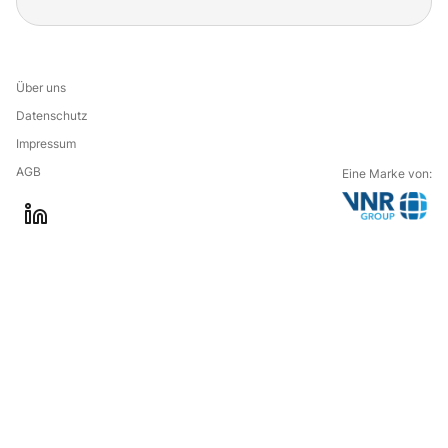
Über uns
Datenschutz
Impressum
AGB
Eine Marke von:
G
l
o
i
t
n
o
k
t
e
h
d
e
i
c
n
o
m