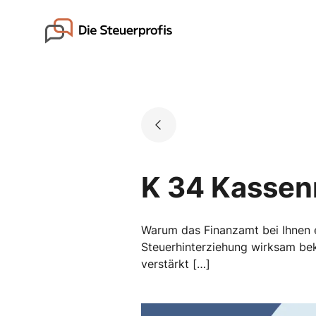
Skip
to
Go to landing page.
content
K 34 Kasse
Warum das Finanzamt bei Ihnen 
Steuerhinterziehung wirksam bek
verstärkt […]