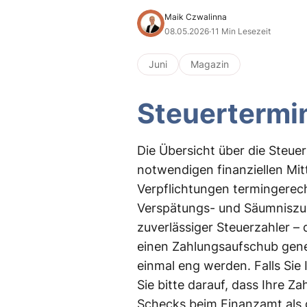
Maik Czwalinna
08.05.2026
·
11 Min Lesezeit
Juni
Magazin
Steuertermi
Die Übersicht über die Steuert
notwendigen finanziellen Mitt
Verpflichtungen termingerech
Verspätungs- und Säumniszus
zuverlässiger Steuerzahler – 
einen Zahlungsaufschub gen
einmal eng werden. Falls Sie
Sie bitte darauf, dass Ihre 
Schecks beim Finanzamt als ge