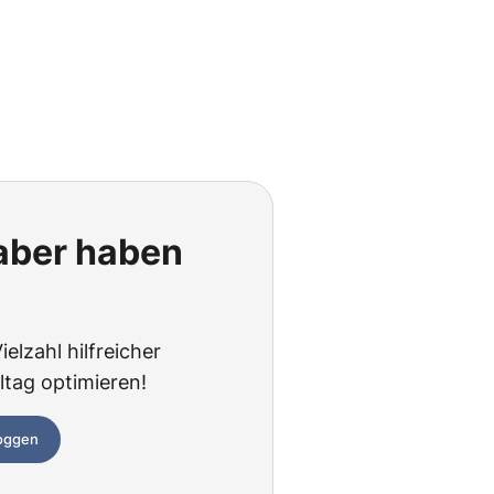
 aber haben
elzahl hilfreicher
ltag optimieren!
loggen