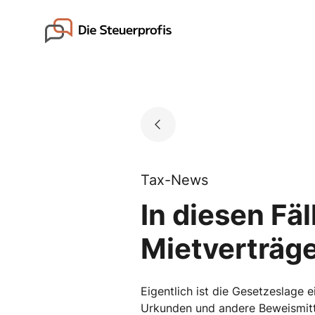
Skip
to
Go to landing page.
content
Tax-News
In diesen Fä
Mietverträge
Eigentlich ist die Gesetzeslage 
Urkunden und andere Beweismitt