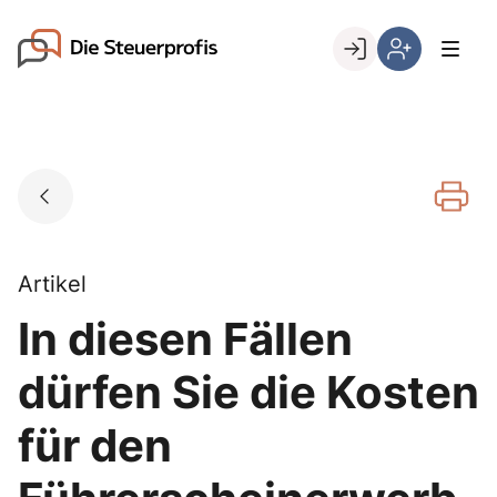
Skip
to
Go to landing page.
content
Willkommen
Hier
bei
können
den
Sie
Steuerprofis
sich
registrieren,
wenn
Sie
bereits
Artikel
Kunde
In diesen Fällen
sind
dürfen Sie die Kosten
für den