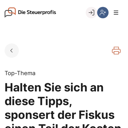
Skip
to
Go to landing page.
content
Willkommen
Hier
bei
können
den
Sie
Steuerprofis
sich
registrieren,
wenn
Sie
bereits
Top-Thema
Kunde
Halten Sie sich an
sind
diese Tipps,
sponsert der Fiskus