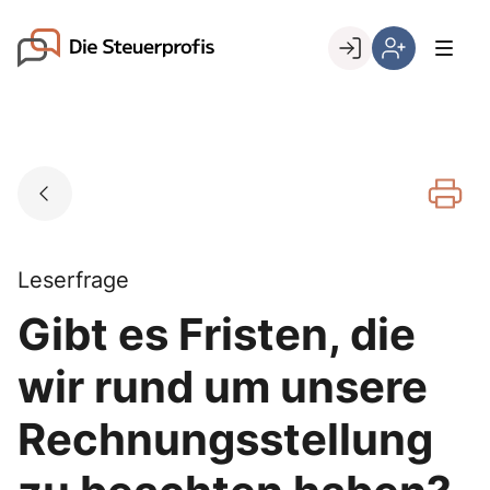
Skip
to
Go to landing page.
content
Willkommen
Hier
bei
können
den
Sie
Steuerprofis
sich
registrieren,
wenn
Sie
bereits
Leserfrage
Kunde
Gibt es Fristen, die
sind
wir rund um unsere
Rechnungsstellung