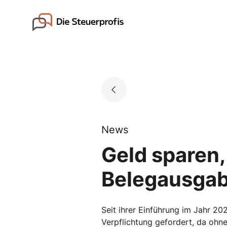
Skip
to
Go to landing page.
content
News
Geld sparen
Belegausgabe
Seit ihrer Einführung im Jahr 20
Verpflichtung gefordert, da ohn