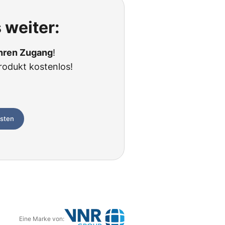
 weiter:
Ihren Zugang
!
rodukt kostenlos!
esten
Eine Marke von: