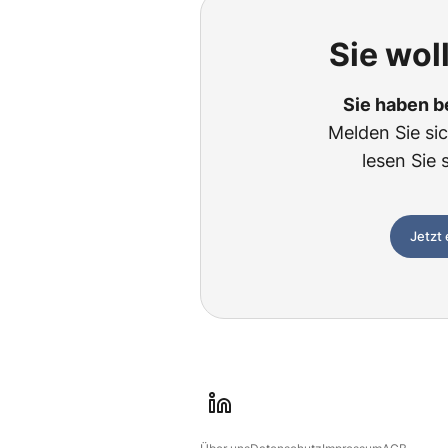
Sie wol
Sie haben b
Melden Sie si
lesen Sie 
Jetzt
l