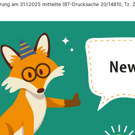
ung am 31.1.2025 mitteilte (BT-Drucksache 20/14810, Tz. 2