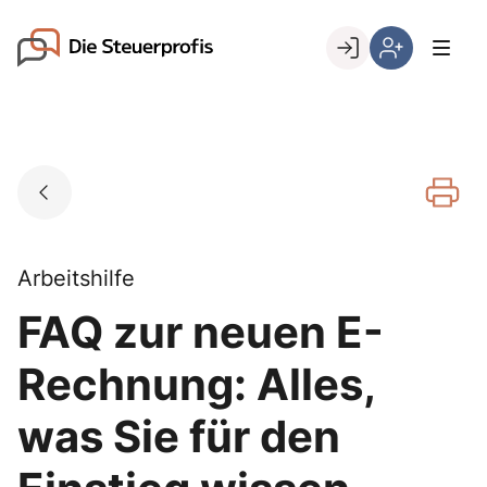
Skip
to
Go to landing page.
content
Willkommen
Hier
bei
können
den
Sie
Steuerprofis
sich
registrieren,
wenn
Sie
bereits
Arbeitshilfe
Kunde
FAQ zur neuen E-
sind
Rechnung: Alles,
was Sie für den