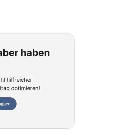
 aber haben
hl hilfreicher
ltag optimieren!
loggen