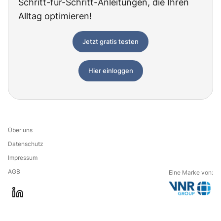
Schritt-für-Schritt-Anleitungen, die Ihren
Alltag optimieren!
Jetzt gratis testen
Hier einloggen
Über uns
Datenschutz
Impressum
AGB
Eine Marke von:
G
l
o
i