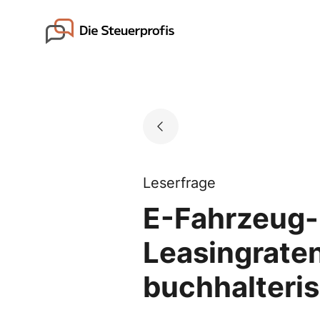
Skip
to
Go to landing page.
content
Leserfrage
E-Fahrzeug-L
Leasingrate
buchhalteris