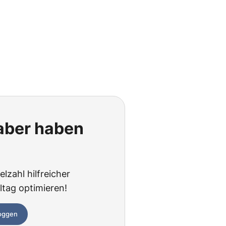
 aber haben
lzahl hilfreicher
ltag optimieren!
loggen