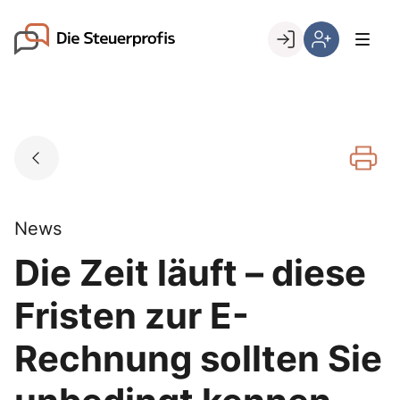
Skip
to
Go to landing page.
content
Willkommen
Hier
bei
können
den
Sie
Steuerprofis
sich
registrieren,
wenn
Sie
bereits
News
Kunde
Die Zeit läuft – diese
sind
Fristen zur E-
Rechnung sollten Sie