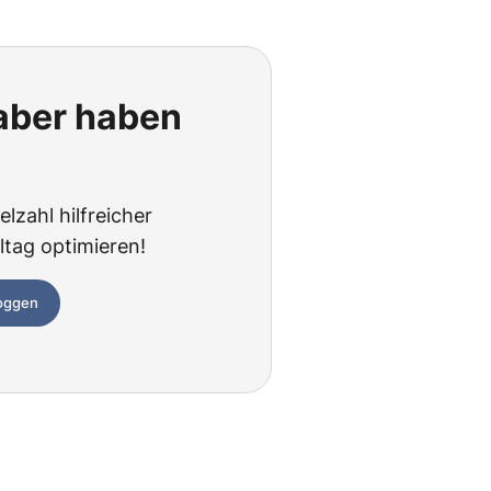
 aber haben
lzahl hilfreicher
ltag optimieren!
loggen