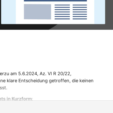
erzu am 5.6.2024, Az. VI R 20/22,
ine klare Entscheidung getroffen, die keinen
sst.
ts in Kurzform
: