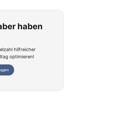
 aber haben
lzahl hilfreicher
ltag optimieren!
loggen