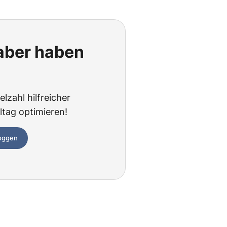
 aber haben
lzahl hilfreicher
ltag optimieren!
loggen