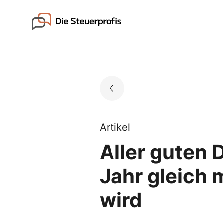
Skip
to
Go to landing page.
content
Artikel
Aller guten 
Jahr gleich
wird