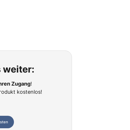
 weiter:
Ihren Zugang
!
rodukt kostenlos!
esten