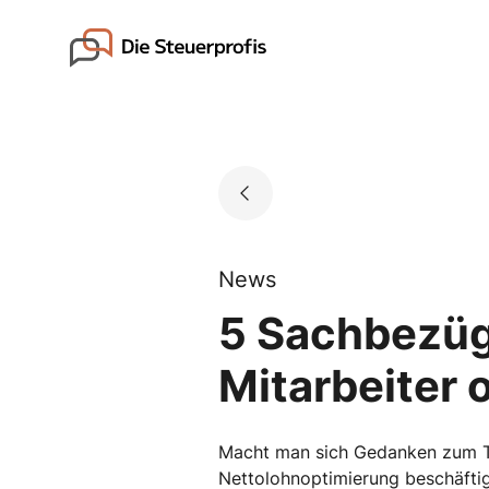
Skip
to
Go to landing page.
content
News
5 Sachbezüge
Mitarbeiter 
Macht man sich Gedanken zum The
Nettolohnoptimierung beschäftig