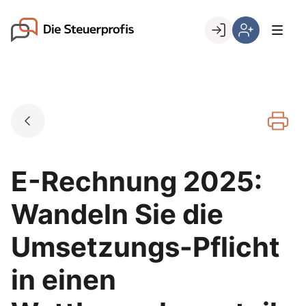
Skip
to
Go to landing page.
content
Willkommen
Hier
bei
können
den
Sie
Steuerprofis
sich
registrieren,
wenn
Sie
bereits
E-Rechnung 2025:
Kunde
sind
Wandeln Sie die
Umsetzungs-Pflicht
in einen