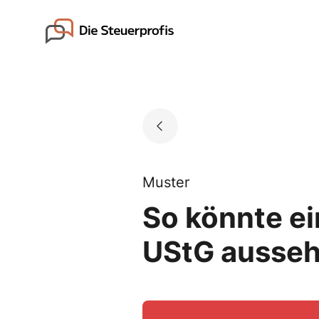
Skip
to
Go to landing page.
content
Muster
So könnte e
UStG ausse