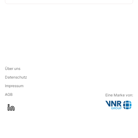
Über uns
Datenschutz
Impressum
AGB
Eine Marke von:
G
l
o
i
t
n
o
k