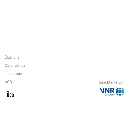
Über uns
Datenschutz
Impressum
AGB
Eine Marke von:
G
l
o
i
t
n
o
k
t
e