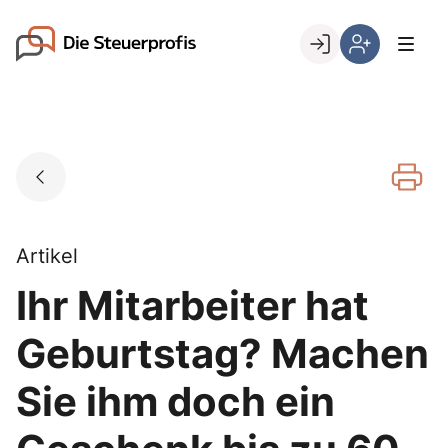
Skip
to
Go to landing page.
content
Willkommen
Hier
bei
können
den
Sie
Steuerprofis
sich
registrieren,
wenn
Sie
bereits
Artikel
Kunde
Ihr Mitarbeiter hat
sind
Geburtstag? Machen
Sie ihm doch ein