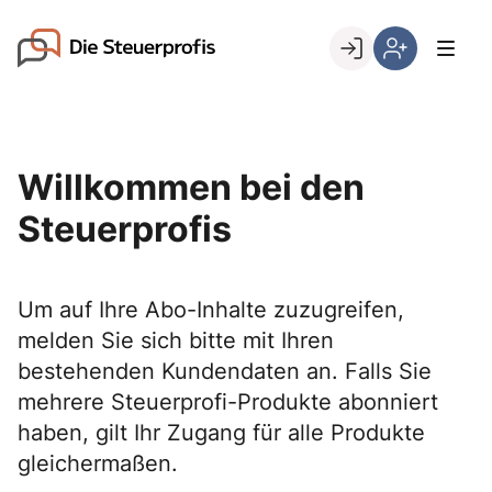
Skip
to
Go to landing page.
content
Willkommen
Hier
bei
können
den
Sie
Steuerprofis
sich
Willkommen bei den
registrieren,
wenn
Steuerprofis
Sie
bereits
Kunde
Um auf Ihre Abo-Inhalte zuzugreifen,
sind
melden Sie sich bitte mit Ihren
bestehenden Kundendaten an. Falls Sie
mehrere Steuerprofi-Produkte abonniert
haben, gilt Ihr Zugang für alle Produkte
gleichermaßen.