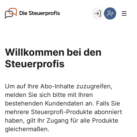
Skip
to
Go to landing page.
content
Willkommen
Hier
bei
können
den
Sie
Steuerprofis
sich
Willkommen bei den
registrieren,
wenn
Steuerprofis
Sie
bereits
Kunde
Um auf Ihre Abo-Inhalte zuzugreifen,
sind
melden Sie sich bitte mit Ihren
bestehenden Kundendaten an. Falls Sie
mehrere Steuerprofi-Produkte abonniert
haben, gilt Ihr Zugang für alle Produkte
gleichermaßen.