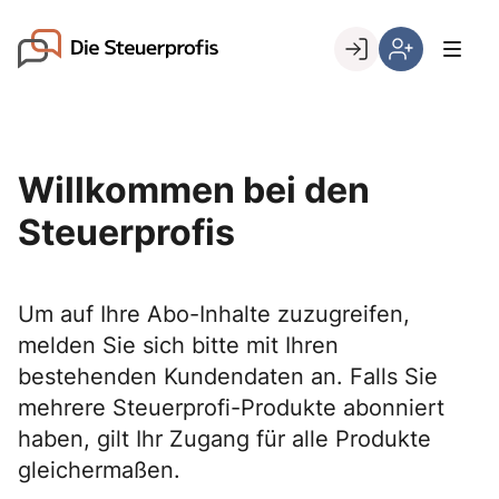
Skip
to
Go to landing page.
content
Willkommen
Hier
bei
können
den
Sie
Steuerprofis
sich
Willkommen bei den
registrieren,
wenn
Steuerprofis
Sie
bereits
Kunde
Um auf Ihre Abo-Inhalte zuzugreifen,
sind
melden Sie sich bitte mit Ihren
bestehenden Kundendaten an. Falls Sie
mehrere Steuerprofi-Produkte abonniert
haben, gilt Ihr Zugang für alle Produkte
gleichermaßen.