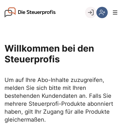
Skip
to
Go to landing page.
content
Willkommen
Hier
bei
können
den
Sie
Steuerprofis
sich
Willkommen bei den
registrieren,
wenn
Steuerprofis
Sie
bereits
Kunde
Um auf Ihre Abo-Inhalte zuzugreifen,
sind
melden Sie sich bitte mit Ihren
bestehenden Kundendaten an. Falls Sie
mehrere Steuerprofi-Produkte abonniert
haben, gilt Ihr Zugang für alle Produkte
gleichermaßen.