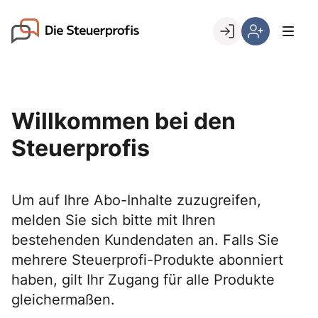
Skip
to
Go to landing page.
content
Willkommen
Hier
bei
können
den
Sie
Steuerprofis
sich
Willkommen bei den
registrieren,
wenn
Steuerprofis
Sie
bereits
Kunde
Um auf Ihre Abo-Inhalte zuzugreifen,
sind
melden Sie sich bitte mit Ihren
bestehenden Kundendaten an. Falls Sie
mehrere Steuerprofi-Produkte abonniert
haben, gilt Ihr Zugang für alle Produkte
gleichermaßen.