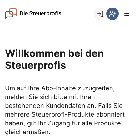
Skip
to
Go to landing page.
content
Willkommen
Hier
bei
können
den
Sie
Steuerprofis
sich
Willkommen bei den
registrieren,
wenn
Steuerprofis
Sie
bereits
Kunde
Um auf Ihre Abo-Inhalte zuzugreifen,
sind
melden Sie sich bitte mit Ihren
bestehenden Kundendaten an. Falls Sie
mehrere Steuerprofi-Produkte abonniert
haben, gilt Ihr Zugang für alle Produkte
gleichermaßen.