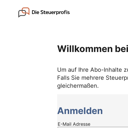
Skip
to
Go to landing page.
content
Willkommen bei
Um auf Ihre Abo-Inhalte z
Falls Sie mehrere Steuerpr
gleichermaßen.
Anmelden