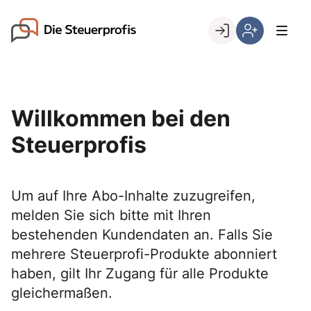
Skip
to
Go to landing page.
content
Willkommen
Hier
bei
können
den
Sie
Steuerprofis
sich
Willkommen bei den
registrieren,
wenn
Steuerprofis
Sie
bereits
Kunde
Um auf Ihre Abo-Inhalte zuzugreifen,
sind
melden Sie sich bitte mit Ihren
bestehenden Kundendaten an. Falls Sie
mehrere Steuerprofi-Produkte abonniert
haben, gilt Ihr Zugang für alle Produkte
gleichermaßen.