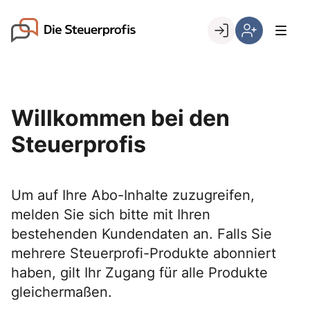
Skip
to
Go to landing page.
content
Willkommen
Hier
bei
können
den
Sie
Steuerprofis
sich
Willkommen bei den
registrieren,
wenn
Steuerprofis
Sie
bereits
Kunde
Um auf Ihre Abo-Inhalte zuzugreifen,
sind
melden Sie sich bitte mit Ihren
bestehenden Kundendaten an. Falls Sie
mehrere Steuerprofi-Produkte abonniert
haben, gilt Ihr Zugang für alle Produkte
gleichermaßen.