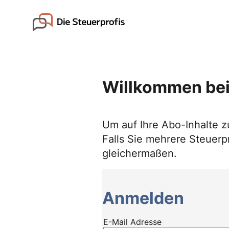
Skip
to
Go to landing page.
content
Willkommen bei
Um auf Ihre Abo-Inhalte z
Falls Sie mehrere Steuerpr
gleichermaßen.
Anmelden