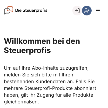
Skip
to
Go to landing page.
content
Willkommen
Hier
bei
können
den
Sie
Steuerprofis
sich
Willkommen bei den
registrieren,
wenn
Steuerprofis
Sie
bereits
Kunde
Um auf Ihre Abo-Inhalte zuzugreifen,
sind
melden Sie sich bitte mit Ihren
bestehenden Kundendaten an. Falls Sie
mehrere Steuerprofi-Produkte abonniert
haben, gilt Ihr Zugang für alle Produkte
gleichermaßen.