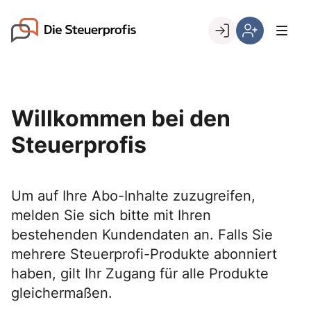
Skip
to
Go to landing page.
content
Willkommen
Hier
bei
können
den
Sie
Steuerprofis
sich
Willkommen bei den
registrieren,
wenn
Steuerprofis
Sie
bereits
Kunde
Um auf Ihre Abo-Inhalte zuzugreifen,
sind
melden Sie sich bitte mit Ihren
bestehenden Kundendaten an. Falls Sie
mehrere Steuerprofi-Produkte abonniert
haben, gilt Ihr Zugang für alle Produkte
gleichermaßen.