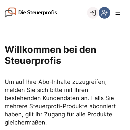
Skip
to
Go to landing page.
content
Willkommen
Hier
bei
können
den
Sie
Steuerprofis
sich
Willkommen bei den
registrieren,
wenn
Steuerprofis
Sie
bereits
Kunde
Um auf Ihre Abo-Inhalte zuzugreifen,
sind
melden Sie sich bitte mit Ihren
bestehenden Kundendaten an. Falls Sie
mehrere Steuerprofi-Produkte abonniert
haben, gilt Ihr Zugang für alle Produkte
gleichermaßen.