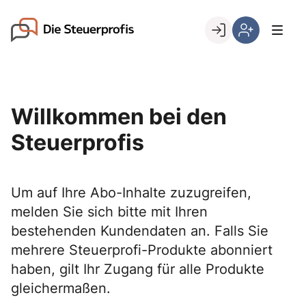
Skip
to
Go to landing page.
content
Willkommen
Hier
bei
können
den
Sie
Steuerprofis
sich
Willkommen bei den
registrieren,
wenn
Steuerprofis
Sie
bereits
Kunde
Um auf Ihre Abo-Inhalte zuzugreifen,
sind
melden Sie sich bitte mit Ihren
bestehenden Kundendaten an. Falls Sie
mehrere Steuerprofi-Produkte abonniert
haben, gilt Ihr Zugang für alle Produkte
gleichermaßen.