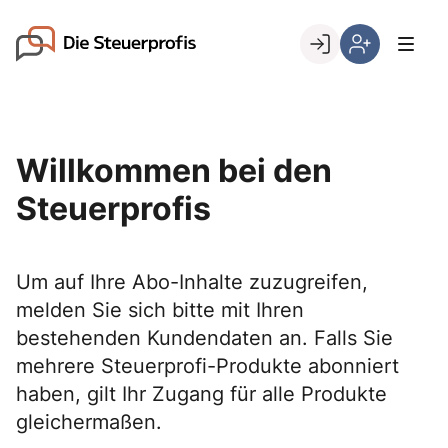
Skip
to
Go to landing page.
content
Willkommen
Hier
bei
können
den
Sie
Steuerprofis
sich
Willkommen bei den
registrieren,
wenn
Steuerprofis
Sie
bereits
Kunde
Um auf Ihre Abo-Inhalte zuzugreifen,
sind
melden Sie sich bitte mit Ihren
bestehenden Kundendaten an. Falls Sie
mehrere Steuerprofi-Produkte abonniert
haben, gilt Ihr Zugang für alle Produkte
gleichermaßen.