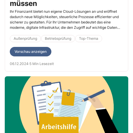
müssen
Ihr Finanzamt bietet nun eigene Cloud-Lösungen an und eröffnet
dadurch neue Möglichkeiten, steuerliche Prozesse effizienter und
sicherer zu gestalten. Für Ihr Unternehmen bedeutet das eine
moderne, digitale Infrastruktur, die den Zugriff auf wichtige Daten
und die Zusammenarbeit mit Ihrem Finanzamt bei Prüfungen
erleichtert. In diesem Beitrag erfahren Sie, wie die Cloud der
Außenprüfung
Betriebsprüfung
Top-Thema
Finanzverwaltung funktioniert, welche Vorteile sie für Ihren
Arbeitsalltag bietet und wie der Datenschutz dabei gewährleistet
Vorschau anzeigen
wird.
06.12.2024
·
5 Min Lesezeit