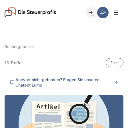
Skip
to
Go to landing page.
content
Willkommen
Hier
bei
können
den
Sie
Steuerprofis
sich
Suchergebnisse
registrieren,
wenn
Sie
16 Treffer
Filter
bereits
Kunde
Antwort nicht gefunden? Fragen Sie unseren
sind
Chatbot Lumo