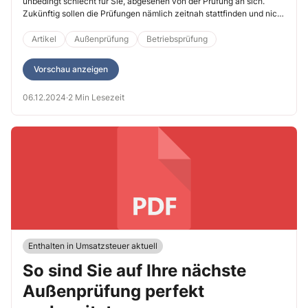
unbedingt schlecht für Sie, abgesehen von der Prüfung an sich.
Zukünftig sollen die Prüfungen nämlich zeitnah stattfinden und nicht
mehr für lang vergangene Jahre. Hier die wichtigsten Punkte für Sie.
Artikel
Außenprüfung
Betriebsprüfung
Vorschau anzeigen
06.12.2024
·
2 Min Lesezeit
Enthalten in Umsatzsteuer aktuell
So sind Sie auf Ihre nächste
Außenprüfung perfekt