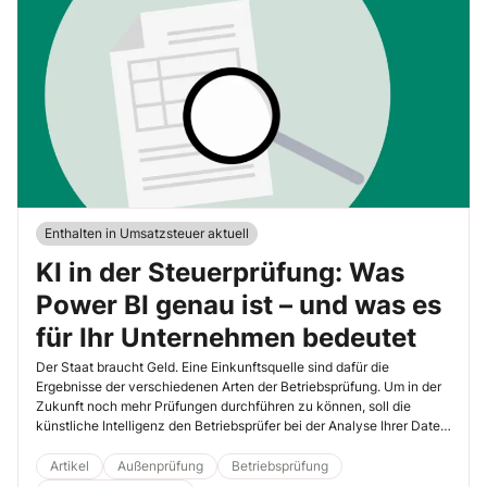
Enthalten in Umsatzsteuer aktuell
KI in der Steuerprüfung: Was
Power BI genau ist – und was es
für Ihr Unternehmen bedeutet
Der Staat braucht Geld. Eine Einkunftsquelle sind dafür die
Ergebnisse der verschiedenen Arten der Betriebsprüfung. Um in der
Zukunft noch mehr Prüfungen durchführen zu können, soll die
künstliche Intelligenz den Betriebsprüfer bei der Analyse Ihrer Daten
unterstützen. Diese KI nennt sich Power BI. Lesen Sie, was diese KI
leisten soll.
Artikel
Außenprüfung
Betriebsprüfung