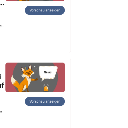
r
Vorschau anzeigen
ren
i
uf
Vorschau anzeigen
er