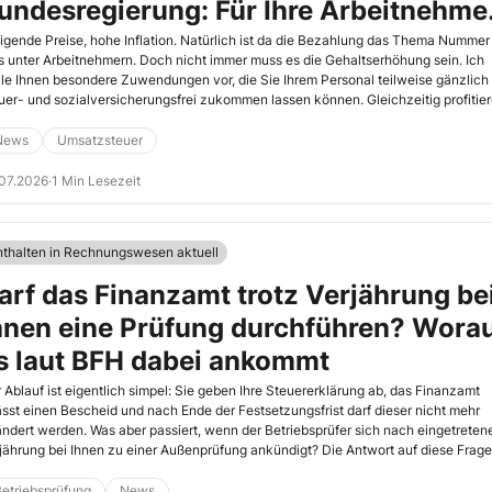
undesregierung: Für Ihre Arbeitnehme
ann schon ab sofort mehr Netto vom
igende Preise, hohe Inflation. Natürlich ist da die Bezahlung das Thema Nummer
s unter Arbeitnehmern. Doch nicht immer muss es die Gehaltserhöhung sein. Ich
rutto bleiben
lle Ihnen besondere Zuwendungen vor, die Sie Ihrem Personal teilweise gänzlich
uer- und sozialversicherungsfrei zukommen lassen können. Gleichzeitig profitie
h Sie als Arbeitgeber.
News
Umsatzsteuer
07.2026
·
1 Min Lesezeit
nthalten in Rechnungswesen aktuell
arf das Finanzamt trotz Verjährung be
hnen eine Prüfung durchführen? Wora
s laut BFH dabei ankommt
 Ablauf ist eigentlich simpel: Sie geben Ihre Steuererklärung ab, das Finanzamt
ässt einen Bescheid und nach Ende der Festsetzungsfrist darf dieser nicht mehr
ndert werden. Was aber passiert, wenn der Betriebsprüfer sich nach eingetreten
jährung bei Ihnen zu einer Außenprüfung ankündigt? Die Antwort auf diese Frage
 der BFH nun gegeben (Beschluss vom 24.6.2026, Az. IX B 127/25).
etriebsprüfung
News