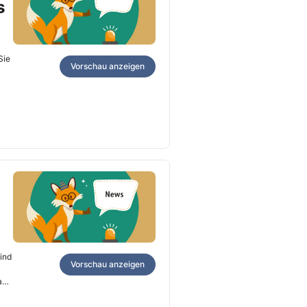
s
Sie
Vorschau anzeigen
sind
Vorschau anzeigen
 am