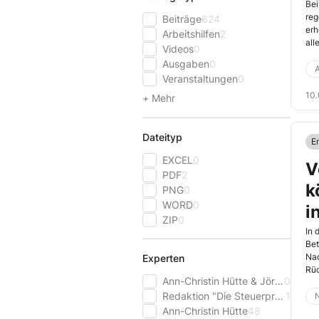
Bei
reg
Beiträge
624
erh
Arbeitshilfen
2
all
Videos
0
Bes
Ausgaben
0
vor
Veranstaltungen
0
10
+ Mehr
Dateityp
E
EXCEL
0
V
PDF
2
k
PNG
0
WORD
0
i
ZIP
0
In 
Bet
Nac
Experten
Rüc
Ann-Christin Hütte & Jörg Wilde
0
eno
Redaktion "Die Steuerprofis"
1
Ann-Christin Hütte
48