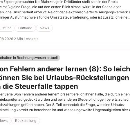
m Export gebrauchter Kraftfahrzeuge in Drittländer stellt sich in der Praxis
elmäßig eine Frage, die auf den ersten Blick simpel wirkt, in der Sache aber
ebliche Unsicherheit erzeugt: Reicht der elektronisch erteilte Ausgangsvermerk 
einiger Ausfuhrnachweis für die Umsatzsteuerbefreiung, oder ist zusätzlich eine
cheinigung über Zulassung, Verzollung oder Einfuhrbesteuerung im Drittland
zulegen?
Ausfuhr
Drittland
News
.08.2026
·
2 Min Lesezeit
nthalten in Rechnungswesen aktuell
on Fehlern anderer lernen (8): So leich
önnen Sie bei Urlaubs-Rückstellungen
n die Steuerfalle tappen
der Serie „Von Fehlern anderer lernen“ präsentiere ich Ihnen Fälle, die durch einen
riebsprüfer aufgedeckt wurden und bei anderen Steuerpflichtigen bereits zu teu
hzahlungen geführt haben. Der 8. Teil behandelt die Frage, wie eine Urlaubs-
kstellung korrekt zu berechnen ist und wieso ungewollte Ungenauigkeiten hier 
rmen Problemen führen können.
News
Rückstellung