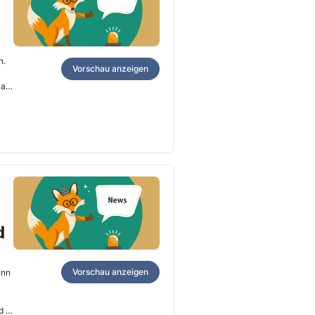
n.
Vorschau anzeigen
t am
d
Vorschau anzeigen
ann
d L