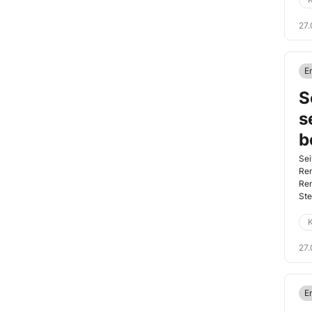
27.
E
S
s
b
J
Sei
Ren
Ren
Ste
Mit
K
27.
E