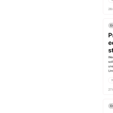
28.
E
P
e
s
Wen
sol
une
Ums
gen
27.
E