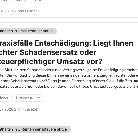
07.2026
·
2 Min Lesezeit
nthalten in Umsatzsteuer aktuell
raxisfälle Entschädigung: Liegt Ihnen
chter Schadensersatz oder
teuerpflichtiger Umsatz vor?
n Sie für einen Schaden oder einen Vertragsverzug eine Entschädigung erhalten
lten Sie vor Buchung dieser Einnahme eines genau prüfen: Liegt ein echter oder e
chter Schadensersatz vor? Denn je nach Einordnung müssen Sie auf die Zahlun
atzsteuer abführen oder bleiben davon befreit. Das Umsatzsteuergesetz sieht h
aue Abgrenzungen vor.
News
Umsatzsteuer
07.2026
·
2 Min Lesezeit
nthalten in Unternehmenssteuern aktuell