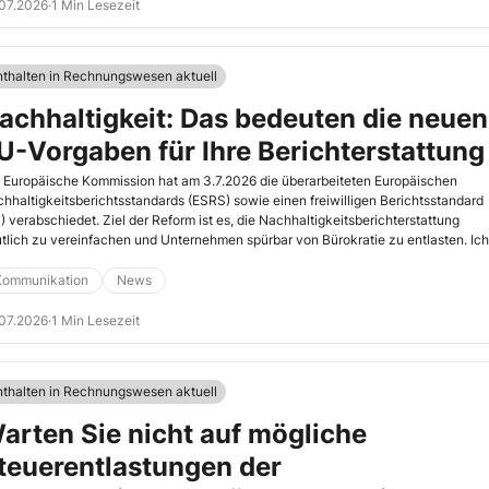
07.2026
·
1 Min Lesezeit
nthalten in Rechnungswesen aktuell
achhaltigkeit: Das bedeuten die neuen
U-Vorgaben für Ihre Berichterstattung
 Europäische Kommission hat am 3.7.2026 die überarbeiteten Europäischen
hhaltigkeitsberichtsstandards (ESRS) sowie einen freiwilligen Berichtsstandard
) verabschiedet. Ziel der Reform ist es, die Nachhaltigkeitsberichterstattung
tlich zu vereinfachen und Unternehmen spürbar von Bürokratie zu entlasten. Ich
e für Sie zusammengefasst, welche Auswirkungen die Änderungen auf Ihre
ichterstattung haben.
Kommunikation
News
07.2026
·
1 Min Lesezeit
nthalten in Rechnungswesen aktuell
arten Sie nicht auf mögliche
teuerentlastungen der