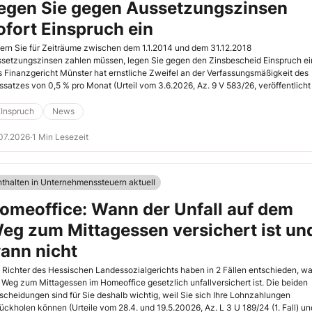
egen Sie gegen Aussetzungszinsen
ofort Einspruch ein
ern Sie für Zeiträume zwischen dem 1.1.2014 und dem 31.12.2018
setzungszinsen zahlen müssen, legen Sie gegen den Zinsbescheid Einspruch ei
 Finanzgericht Münster hat ernstliche Zweifel an der Verfassungsmäßigkeit des
ssatzes von 0,5 % pro Monat (Urteil vom 3.6.2026, Az. 9 V 583/26, veröffentlich
.2026).
EInspruch
News
07.2026
·
1 Min Lesezeit
nthalten in Unternehmenssteuern aktuell
omeoffice: Wann der Unfall auf dem
eg zum Mittagessen versichert ist un
ann nicht
 Richter des Hessischen Landessozialgerichts haben in 2 Fällen entschieden, w
 Weg zum Mittagessen im Homeoffice gesetzlich unfallversichert ist. Die beiden
scheidungen sind für Sie deshalb wichtig, weil Sie sich Ihre Lohnzahlungen
ückholen können (Urteile vom 28.4. und 19.5.20026, Az. L 3 U 189/24 (1. Fall) un