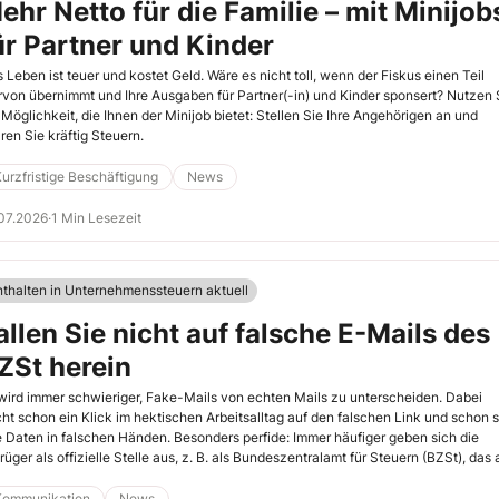
ehr Netto für die Familie – mit Minijob
ür Partner und Kinder
 Leben ist teuer und kostet Geld. Wäre es nicht toll, wenn der Fiskus einen Teil
rvon übernimmt und Ihre Ausgaben für Partner(-in) und Kinder sponsert? Nutzen 
 Möglichkeit, die Ihnen der Minijob bietet: Stellen Sie Ihre Angehörigen an und
ren Sie kräftig Steuern.
urzfristige Beschäftigung
News
07.2026
·
1 Min Lesezeit
nthalten in Unternehmenssteuern aktuell
allen Sie nicht auf falsche E-Mails des
ZSt herein
wird immer schwieriger, Fake-Mails von echten Mails zu unterscheiden. Dabei
cht schon ein Klick im hektischen Arbeitsalltag auf den falschen Link und schon 
e Daten in falschen Händen. Besonders perfide: Immer häufiger geben sich die
rüger als offizielle Stelle aus, z. B. als Bundeszentralamt für Steuern (BZSt), das
6. noch einmal auf den verstärkten Umlauf von Fake-Mails hinweist.
Kommunikation
News