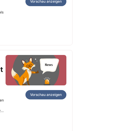
Vorschau anzeigen
als
t
Vorschau anzeigen
ren
zu