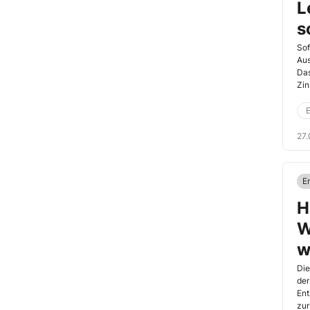
L
s
Sof
Aus
Das
Zin
1.7
27.
E
H
W
w
Die
der
Ent
zur