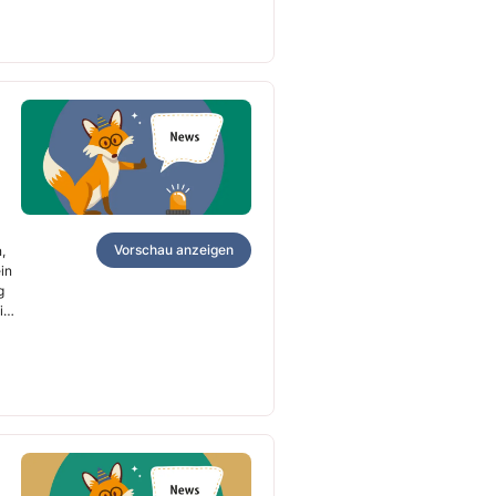
Vorschau anzeigen
,
in
g
ier