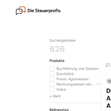
Skip
to
Go to landing page.
content
Suchergebnisse
626
Produkte
Buchführung und Steuern
1
Durchblick
1
Praxis: Agrarwissen
1
E
Rechnungswesen aktuell
267
Solva
0
D
+ Mehr
A
A
Beitragstyp