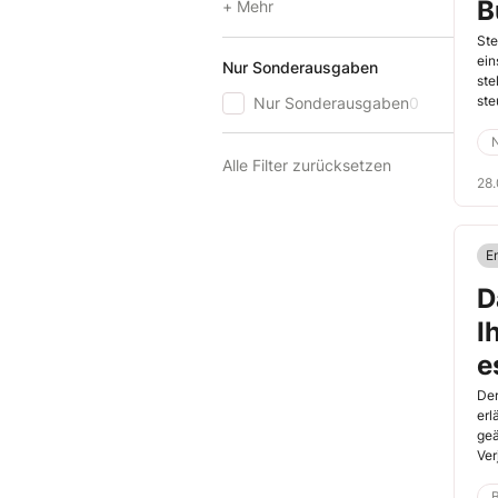
B
+ Mehr
k
Ste
ein
Nur Sonderausgaben
B
ste
ste
Nur Sonderausgaben
0
auc
Alle Filter zurücksetzen
28.
E
D
I
e
Der
erl
geä
Ver
hat
B