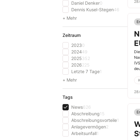
28.
Daniel Denker
0
Dennis Kusel-Stegen
46
+ Mehr
E
N
Zeitraum
E
2023
0
2024
49
Die
Nac
2025
352
(VS
2026
225
deu
Letzte 7 Tage
1
hab
+ Mehr
Ber
28.
Tags
News
626
E
Abschreibung
15
Abschreibungsvorteile
1
W
Anlagevermögen
2
S
Arbeitsunfall
1