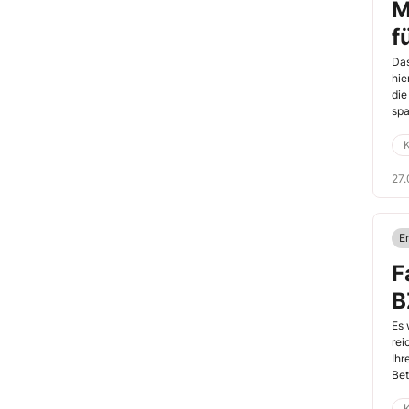
M
f
Das
hie
die
spa
K
27.
E
F
B
Es 
rei
Ihr
Bet
30.